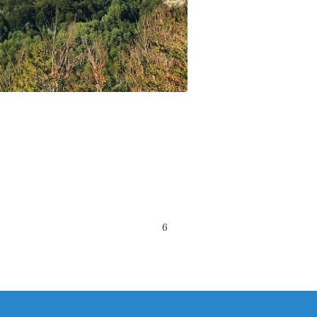
6
raires