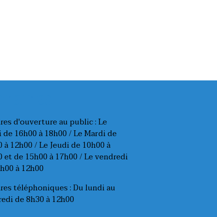
raires
res d'ouverture au public : Le
 de 16h00 à 18h00 / Le Mardi de
 à 12h00 / Le Jeudi de 10h00 à
 et de 15h00 à 17h00 / Le vendredi
h00 à 12h00
res téléphoniques : Du lundi au
edi de 8h30 à 12h00