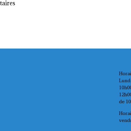
aires
Ho
Horai
Lundi
10h00
12h00
de 10
Horai
vendr