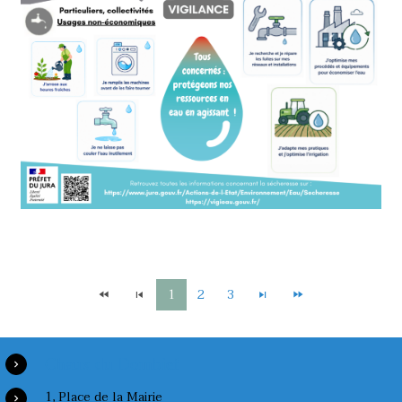
1
2
3
Chaux du Dombief
1, Place de la Mairie